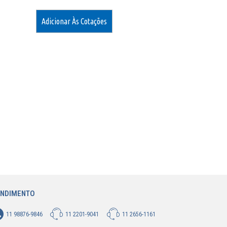
Adicionar Às Cotações
ENDIMENTO
11 98876-9846
11 2201-9041
11 2656-1161