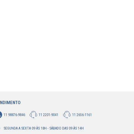
ENDIMENTO
11 98876-9846
11 2201-9041
11 2656-1161
SEGUNDA A SEXTA 09 ÀS 18H - SÁBADO DAS 09 ÀS 14H