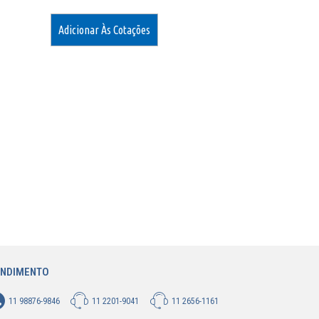
Adicionar Às Cotações
ENDIMENTO
11 98876-9846
11 2201-9041
11 2656-1161