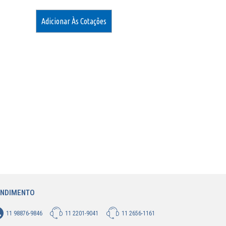
Adicionar Às Cotações
ENDIMENTO
11 98876-9846
11 2201-9041
11 2656-1161