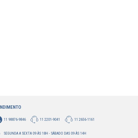
ENDIMENTO
11 98876-9846
11 2201-9041
11 2656-1161
SEGUNDA A SEXTA 09 ÀS 18H - SÁBADO DAS 09 ÀS 14H